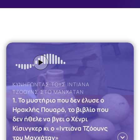
Gen Z και Ανθεκτικότητα
ΚΥΝΗΓΩΝΤΑΣ ΤΟΥΣ ΙΝΤΙΑΝΑ
ΤΖΟΟΥΝΣ ΣΤΟ ΜΑΝΧΑΤΑΝ
1. Το μυστήριο που δεν έλυσε ο
Ηρακλής Πουαρό, το βιβλίο που
Πύλος: Ένας χρόνος μετά
δεν ήθελε να βγει ο Χένρι
Κίσινγκερ κι ο «Ιντιάνα Τζόουνς
του Μανχάταν»