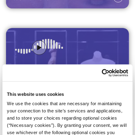
iMEdD Podcasts
Γλώσσα ΕΛ
Ο Άρης Χατζηστεφάνου τον συναντά στο
Χούλιγκαν Εξπρές
εισαγωγικό επεισόδιο της σειράς, προσπαθώντας
να μάθει όσα τόσο υψηλά ιστάμενοι δεν ήθελαν να
ξέρουμε. Όσο προχωρά η έρευνά του, τόσο
περισσότερο συναντά το όνομα Μάθιου
Μπογκντάνος. Είναι ο πρώην συνταγματάρχης
ελληνικής καταγωγής που υπηρέτησε στο Ιράκ
ΚΥΝΗΓΩΝΤΑΣ ΤΟΥΣ ΙΝΤΙΑΝΑ
και την Κορέα, κι εδώ και κάποια χρόνια
ΤΖΟΟΥΝΣ ΣΤΟ ΜΑΝΧΑΤΑΝ
εργάζεται στην εισαγγελία της Νέας Υόρκης. Όλοι
2. Το Succession των Στερν: Από
τον φωνάζουν «Ιντιάνα Τζόοουνς του Μανχάταν».
Read more
τα 2100 καναρίνια στα 161
This website uses cookies
Born Greek - Made American
κυκλαδικά ειδώλια προς
We use the cookies that are necessary for maintaining
επιστροφή στην Ελλάδα
your connection to the site’s services and applications,
and to store your choices regarding optional cookies
(“Necessary cookies”). By granting your consent, we will
iMEdD Podcasts
Γλώσσα ΕΛ
use whichever of the following optional cookies you