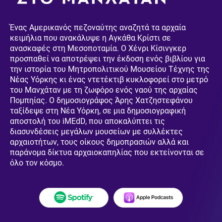
Ένας Αμερικανός πεζοναύτης αναζητά τα αρχαία
κειμήλια που ανακάλυψε η Αγκάθα Κρίστι σε
ανασκαφές στη Μεσοποταμία. Ο Χένρι Κίσινγκερ
προσπαθεί να αποτρέψει την έκδοση ενός βιβλίου για
την ιστορία του Μητροπολιτικού Μουσείου Τέχνης της
Νέας Υόρκης κι ένας ντετέκτιβ κυκλοφορεί στο μετρό
του Μανχάταν με τη ζωφόρο ενός ναού της αρχαίας
Bipolar Opposites
Πομπηίας. Ο δημοσιογράφος Άρης Χατζηστεφάνου
ταξίδεψε στη Νέα Υόρκη, σε μια δημοσιογραφική
αποστολή του iMEdD, που αποκαλύπτει τις
διασυνδέσεις μεγάλων μουσείων με συλλέκτες
αρχαιοτήτων, τους οίκους δημοπρασιών αλλά και
παράνομα δίκτυα αρχαιοκαπηλίας που εκτείνονται σε
όλο τον κόσμο.
Ο Έβρος πίσω από τον φράχτη