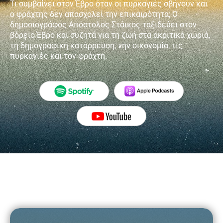
Τι συμβαίνει στον Έβρο όταν οι πυρκαγιές σβήνουν και
ο φράχτης δεν απασχολεί την επικαιρότητα; Ο
δημοσιογράφος Απόστολος Στάικος ταξιδεύει στον
βόρειο Έβρο και συζητά για τη ζωή στα ακριτικά χωριά,
τη δημογραφική κατάρρευση, την οικονομία, τις
πυρκαγιές και τον φράχτη.
Bipolar Opposites
Ο Έβρος πίσω από τον φράχτη