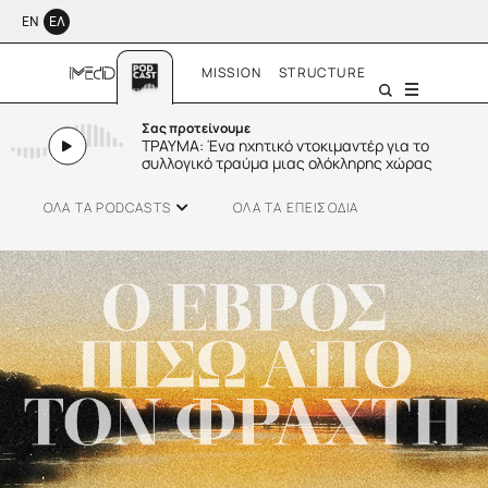
ΕΝ
ΕΛ
MISSION
STRUCTURE
Menu
Σας προτείνουμε
ΤΡΑΥΜΑ: Ένα ηχητικό ντοκιμαντέρ για το
συλλογικό τραύμα μιας ολόκληρης χώρας
ΟΛΑ ΤΑ PODCASTS
ΟΛΑ ΤΑ ΕΠΕΙΣΟΔΙΑ
SMALL TALK