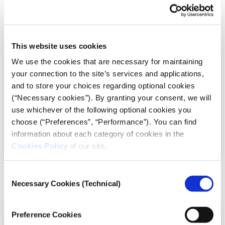
iMEdD Podcasts
Γλώσσα ΕΛ
Στα 17 χωριά του Τριγώνου στον βόρειο Έβρο
This website uses cookies
ζουν περίπου 2.000 άνθρωποι, και ο αριθμός
Χούλιγκαν Εξπρές
We use the cookies that are necessary for maintaining
αυτός μειώνεται συνεχώς. Στο πρώτο επεισόδιο
της σειράς ασχολούμαστε με τη δημογραφική
your connection to the site’s services and applications,
κατάρρευση της περιοχής.
Read more
and to store your choices regarding optional cookies
(“Necessary cookies”). By granting your consent, we will
Ο Έβρος πίσω από τον φράχτη
use whichever of the following optional cookies you
2. Απ’ τη ζάχαρη στο σκόρδο: Μια
choose (“Preferences”, “Performance”). You can find
ιστορία εγκατάλειψης, ευκαιριών
information about each category of cookies in the
κι Εβρίτικης Ζυγιάς
Cookies Policy
of our site.
Born Greek - Made American
Consent
iMEdD Podcasts
Γλώσσα ΕΛ
Necessary Cookies (Technical)
Selection
Στο δεύτερο επεισόδιο ασχολούμαστε με την
οικονομία της περιοχής. Και ακολουθούμε τα
Preference Cookies
βήματα 1.500 χορευτών που αντάμωσαν στην