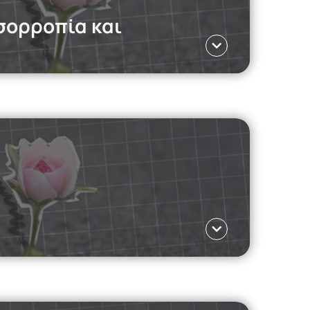
ισορροπία και
Γλώσσα ΕΛ
ν προσωπική εμπειρία ενός επιζώντα.
Read
Γλώσσα ΕΛ