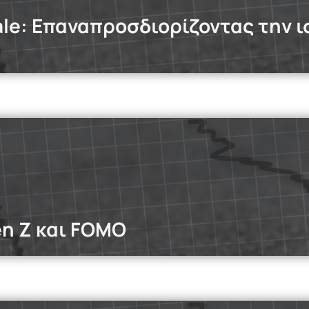
cale: Επαναπροσδιορίζοντας την 
dcasts
odcast, εξετάζουμε τις διατροφικές διαταραχές μέσα από τη
en Z και FOMO
dcasts