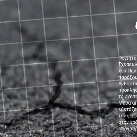
Πύλος: Ένας χρόνος μετά
Φοιτητέ
Σχέσεων
του Παν
παράξου
Ανθεκτι
προκλήσ
το over
Μέσα απ
εξετάζει
ΤΡΑΥΜΑ
ΚΥ
την ψηφ
Τ
στον τρ
επαναπρ