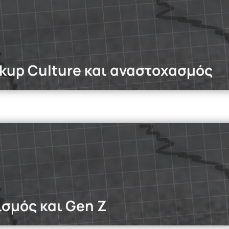
 πιστοποιημένων life coaches.
Read more
okup Culture και αναστοχασμός
dcasts
αυτό, εξερευνούμε την άνοδο της hookup culture στη Gen Z—γ
ποιοι είναι οι πολιτισμικοί, ψυχολογικοί και κοινωνικοί παρά
e
ισμός και Gen Z