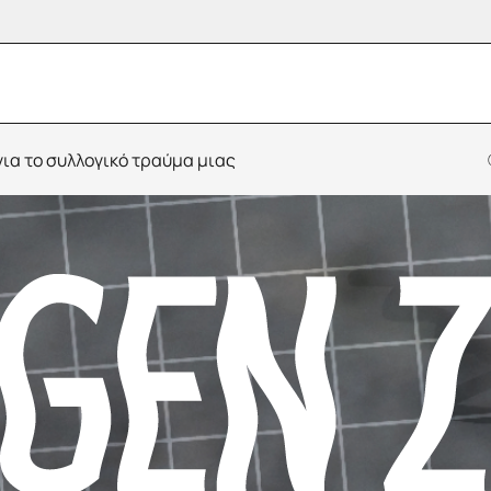
ια το συλλογικό τραύμα μιας
Bipolar Opposites
Ο Έβρος πίσω από τον φ