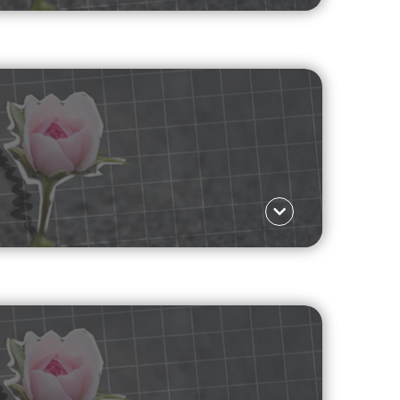
Γλώσσα ΕΛ
ι με ένα διαρκές φαινόμενο: τη ρητορική
Γλώσσα ΕΛ
η κυριαρχεί: η εικόνα του σώματος και τα
ϋπονόμευση.
Read more