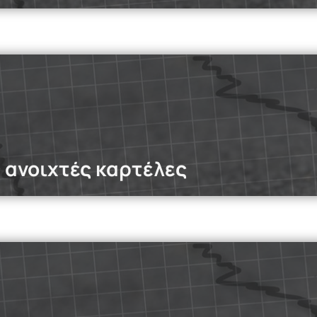
dcasts
γίνονται παραγωγοί περιεχομένου, αλλά έρχονται αντιμέτωπο
α αρνητικά σχόλια.
Read more
ς ανοιχτές καρτέλες
dcasts
odcast, εξετάζουμε τρεις βασικούς τομείς όπου η υπερανάλυσ
, ο εργασιακός χώρος, και οι προσωπικές σχέσεις και η αυτο