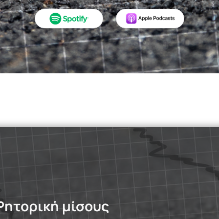
NO MAN’S ISLAND
INVISIBLE
DATA ON THE RECORD
ΤΟ ΒΑΛΚΑΝΙΚΟ ΤΡΙΓΩΝΟ
ΚΑΝΝΑΒΗΣ
& Ρητορική μίσους