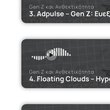
Gen Z και Ανθεκτικότητα
3. Adpulse – Gen Z: Ευ
iMEdD Po
Εξ αποστάσεω
εργαζομένων
Gen Z και Ανθεκτικότητα
4. Floating Clouds – Hype
iMEdD Po
Πέντε φοιτητ