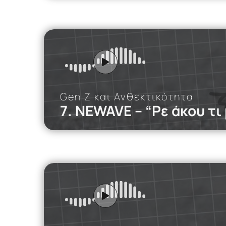
iMEdD Po
Συζητάμε πώς
που αναπτύσσ
Gen Z και Ανθεκτικότητα
7. NEWAVE – “Ρε άκου τι 
iMEdD Po
Σε αυτό το p