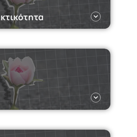
εκτικότητα
Γλώσσα ΕΛ
ικότητα και την ψυχική υγεία των
Γλώσσα ΕΛ
ό τη δύναμη του μάρκετινγκ μέχρι την