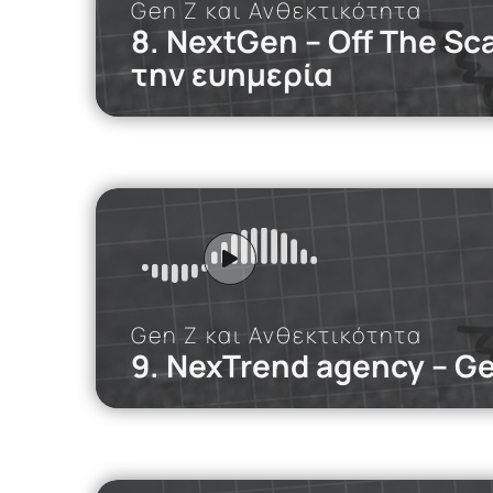
Gen Z και Ανθεκτικότητα
8. NextGen – Off The S
την ευημερία
iMEdD Po
Σε αυτό το p
more
Gen Z και Ανθεκτικότητα
9. NexTrend agency – G
iMEdD Po