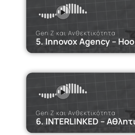
άνοδο των μη
Gen Z και Ανθεκτικότητα
5. Innovox Agency – Ho
iMEdD Po
Στο podcast 
σχέσεις και 
Read mor
Gen Z και Ανθεκτικότητα
6. INTERLINKED – Αθλητ