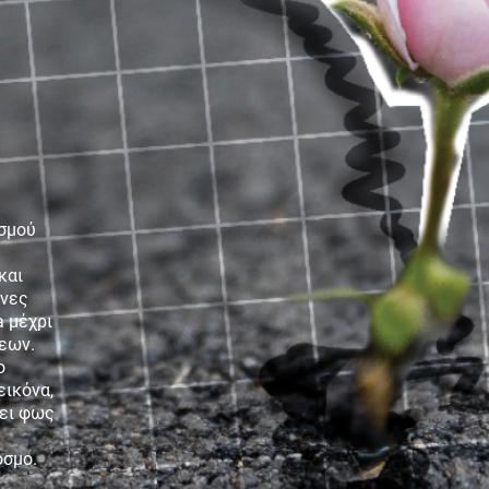
ican
Gen Z, Media και κλιματική
αλλαγή
ισμού
και
ονες
a μέχρι
σεων.
ο
εικόνα,
 ΤΗΣ
Gen Z και Media
νει φως
όσμο.