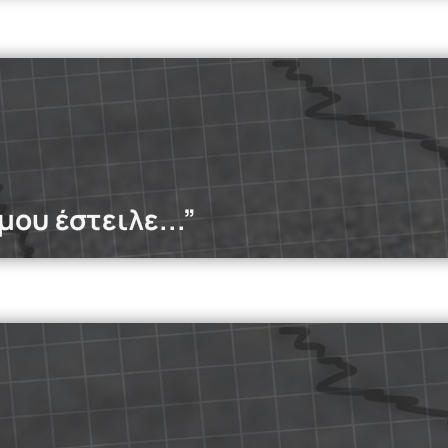
dcasts
 οι νέοι χτίζουν ανθεκτικότητα μέσα από τον ερασιτεχνικό 
ουν και τη δύναμη του ομαδικού πνεύματος.
Read more
μου έστειλε...”
dcasts
odcast, εξετάζουμε το φαινόμενο των situationships και αν η 