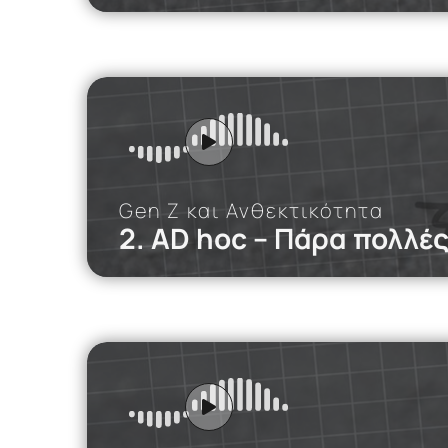
iMEdD Po
Πολλοί νέοι 
μίσους και τ
Gen Z και Ανθεκτικότητα
2. AD hoc – Πάρα πολλέ
iMEdD Po
Σε αυτό το p
social media