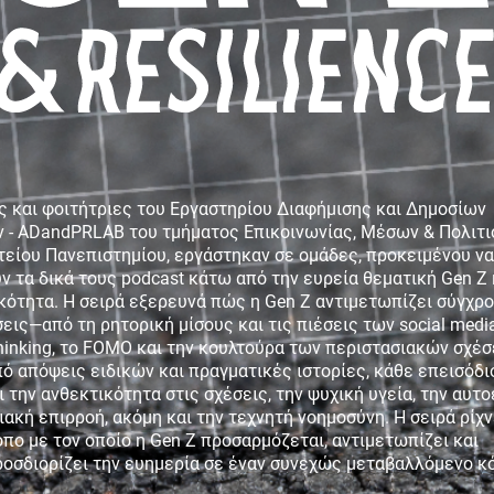
Χούλιγκαν Εξπρές
Born Greek - Made Amer
ς και φοιτήτριες του Εργαστηρίου Διαφήμισης και Δημοσίων
 - ADandPRLAB του τμήματος Επικοινωνίας, Μέσων & Πολιτ
τείου Πανεπιστημίου, εργάστηκαν σε ομάδες, προκειμένου να
ν τα δικά τους podcast κάτω από την ευρεία θεματική Gen Z 
κότητα. Η σειρά εξερευνά πώς η Gen Z αντιμετωπίζει σύγχρ
εις—από τη ρητορική μίσους και τις πιέσεις των social medi
thinking, το FOMO και την κουλτούρα των περιστασιακών σχέ
ό απόψεις ειδικών και πραγματικές ιστορίες, κάθε επεισόδι
 την ανθεκτικότητα στις σχέσεις, την ψυχική υγεία, την αυτο
ΝΗΓΩΝΤΑΣ ΤΟΥΣ ΙΝΤΙΑΝΑ
Mute – H ΣΙΩΠΗΛΗ ΒΙΑ
ιακή επιρροή, ακόμη και την τεχνητή νοημοσύνη. Η σειρά ρίχ
ΖΟΟΥΝΣ ΣΤΟ ΜΑΝΧΑΤΑΝ
ΜΕΣΟΤΟΙΧΙΑΣ
όπο με τον οποίο η Gen Z προσαρμόζεται, αντιμετωπίζει και
οσδιορίζει την ευημερία σε έναν συνεχώς μεταβαλλόμενο κ