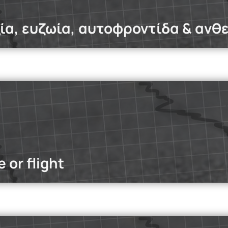
εξία, ευζωία, αυτοφροντίδα & ανθ
dcasts
ς ή δια ζώσης; Ποιο μοντέλο εργασίας ενισχύει την παραγωγ
;
Read more
 or flight
dcasts
ές εξερευνούν την αλήθεια πίσω από τα influenced media—απ