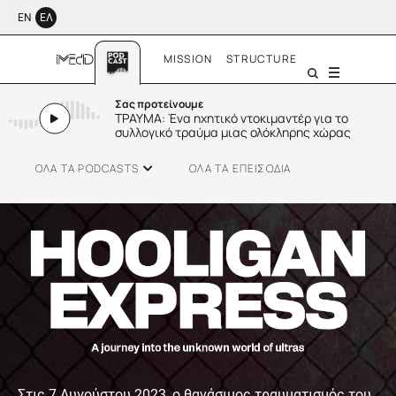
ΕΝ
ΕΛ
MISSION
STRUCTURE
Menu
Σας προτείνουμε
ΤΡΑΥΜΑ: Ένα ηχητικό ντοκιμαντέρ για το
συλλογικό τραύμα μιας ολόκληρης χώρας
ΟΛΑ ΤΑ PODCASTS
ΟΛΑ ΤΑ ΕΠΕΙΣΟΔΙΑ
SMALL TALK
Στις 7 Αυγούστου 2023, ο θανάσιμος τραυματισμός του