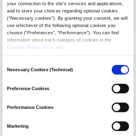
your connection to the site’s services and applications,
εξομολόγηση του αδερφού του Μιχάλη Κατσούρη,
Χούλιγκαν Εξπρές
and to store your choices regarding optional cookies
Γιώργου Ζερβογιώργη...
Read more
02. «Εκλεκτικές Συγγένειες»: Στο
(“Necessary cookies”). By granting your consent, we will
Ζάγκρεμπ με τους BBB
use whichever of the following optional cookies you
choose (“Preferences”, “Performance”). You can find
Χούλιγκαν Εξπρές
information about each category of cookies in the
iMEdD Podcasts
Γλώσσα EN
Cookies Policy
of our site.
Η έρευνα μάς οδηγεί στο Ζάγκρεμπ. Το
Consent
Σαββατοκύριακο που διεξάγεται το «αιώνιο
Necessary Cookies (Technical)
ντέρμπι» του κροατικού πρωταθλήματος μεταξύ
Selection
της Ντιναμό Ζάγκρεμπ και της Χάιντουκ Σπλιτ
συναντάμε σε κεντρικό ξενοδοχείο της πόλης
ηγετικά στελέχη των πολυσυζητημένων Bad Blue
Preference Cookies
Boys.
Read more
Χούλιγκαν Εξπρές
Born Greek - Made American
03. «Όχι Βία στα Γήπεδα». Έξω
Performance Cookies
από αυτά;
Marketing
iMEdD Podcasts
Γλώσσα EN