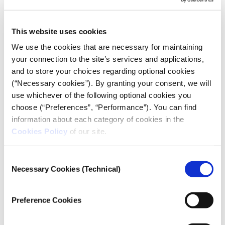
Στις 14 Ιουνίου 2023, ένα αλιευτικό σκάφος που είχε
αποπλεύσει από τη Λιβύη με προορισμό την Ιταλία,
ανατρέπεται περίπου 47ν.μ. νότια της Πύλου. Εκτιμάται
This website uses cookies
ότι στο σκάφος επέβαιναν 750 άτομα.
We use the cookies that are necessary for maintaining
Χούλιγκαν Εξπρές
your connection to the site’s services and applications,
Το νέο ηχητικό ντοκιμαντέρ του iMEdD,
Πύλος: Ένας
and to store your choices regarding optional cookies
χρόνος μετά,
αποκαλύπτει άγνωστες λεπτομέρειες
(“Necessary cookies”). By granting your consent, we will
γύρω από όσα συνέβησαν τις τελευταίες ώρες του
use whichever of the following optional cookies you
αλιευτικού, τις ακριβείς συνθήκες κάτω από τις
choose (“Preferences”, “Performance”). You can find
οποίες ανετράπη, τους ρόλους των ελληνικών και
information about each category of cookies in the
ευρωπαϊκών αρχών και τη δίκη των εννέα επιζώντων
Cookies Policy
of our site.
που κατηγορήθηκαν για διακίνηση και πρόκληση
ναυαγίου.
Consent
Born Greek - Made American
Necessary Cookies (Technical)
Selection
Το ντοκιμαντέρ υλοποιήθηκε σε συνεργασία με τον
ανεξάρτητο ερευνητικό δημοσιογραφικό οργανισμό
Preference Cookies
Solomon και τη δημοσιογράφο Λυδία Εμμανουηλίδου,
και είναι βασισμένο στη βραβευμένη έρευνα του