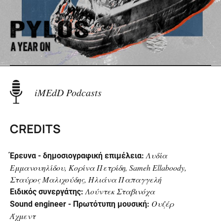
iMEdD Podcasts
Bipolar Opposites
CREDITS
Λυδία
Έρευνα - δημοσιογραφική επιμέλεια:
Εμμανουηλίδου, Κορίνα Πετρίδη, Sameh Ellaboody,
Σταύρος Μαλιχούδης, Ηλιάνα Παπαγγελή
Λούντεκ Σταβινόχα
Ειδικός συνεργάτης:
Ο Έβρος πίσω από τον φράχτη
Ουζέρ
Sound engineer - Πρωτότυπη μουσική:
Άχμεντ