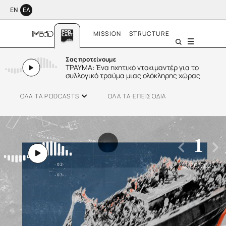
ΕΝ
ΕΛ
MISSION
STRUCTURE
Menu
Σας προτείνουμε
ΤΡΑΥΜΑ: Ένα ηχητικό ντοκιμαντέρ για το
συλλογικό τραύμα μιας ολόκληρης χώρας
ΟΛΑ ΤΑ PODCASTS
ΟΛΑ ΤΑ ΕΠΕΙΣΟΔΙΑ
1
12/06/2024
SMALL TALK