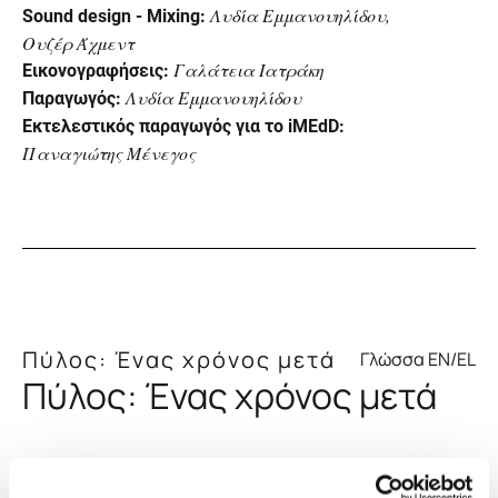
Λυδία Εμμανουηλίδου,
Sound design - Mixing:
Ουζέρ Άχμεντ
Γαλάτεια Ιατράκη
Εικονογραφήσεις:
Λυδία Εμμανουηλίδου
Παραγωγός:
Εκτελεστικός παραγωγός για το iMEdD:
Παναγιώτης Μένεγος
Gen Z και Ανθεκτικότητα
Πύλος: Ένας χρόνος μετά
Γλώσσα EN/EL
Πύλος: Ένας χρόνος μετά
Πύλος: Ένας χρόνος μετά