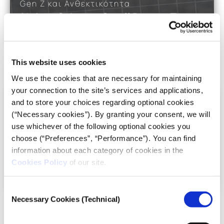
Gen Z και Ανθεκτικότητα
19. InnoSphere – Scroll Detox – Το
μέλλον της ψυχικής ευεξίας
ΚΥΝΗΓΩΝΤΑΣ ΤΟΥΣ ΙΝΤΙΑΝΑ
ΤΖΟΟΥΝΣ ΣΤΟ ΜΑΝΧΑΤΑΝ
This website uses cookies
iMEdD Podcasts
Γλώσσα ΕΛ
We use the cookies that are necessary for maintaining
Σε αυτό το podcast, διερευνούμε το παράδοξο της
your connection to the site’s services and applications,
Gen Z: η πιο συνδεδεμένη γενιά αντιμετωπίζει
and to store your choices regarding optional cookies
επίσης σημαντικές προκλήσεις στον τομέα της
(“Necessary cookies”). By granting your consent, we will
ψυχικής υγείας.
Read more
use whichever of the following optional cookies you
choose (“Preferences”, “Performance”). You can find
Gen Z και Ανθεκτικότητα
information about each category of cookies in the
Mute – H ΣΙΩΠΗΛΗ ΒΙΑ ΤΗΣ
18. Inkspire – Ανθεκτικότητα, Gen
Cookies Policy
of our site.
ΜΕΣΟΤΟΙΧΙΑΣ
Z, υπερκατανάλωση
Consent
Necessary Cookies (Technical)
Selection
iMEdD Podcasts
Γλώσσα ΕΛ