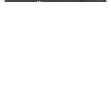
Gen Z και Ανθεκτικότητα
8. NextGen – Off The Scale:
Επαναπροσδιορίζοντας την
ισορροπία και την ευημερία
iMEdD Podcasts
Γλώσσα ΕΛ
Σε αυτό το podcast, εξετάζουμε τις διατροφικές
διαταραχές μέσα από την προσωπική εμπειρία
ενός επιζώντα.
Read more
Gen Z και Ανθεκτικότητα