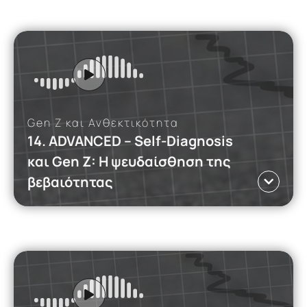
iMEdD Podcasts
Γλώσσα ΕΛ
JOURNO DIARIES
Αυτό το podcast εξερευνά τη συνειδητότητα
(mindfulness) ως εργαλείο αυτοφροντίδας σε
έναν κόσμο γεμάτο συνεχή ερεθίσματα.
Read
more
Gen Z και Ανθεκτικότητα
14. ADVANCED – Self-Diagnosis
και Gen Z: Η ψευδαίσθηση της
DATA ON THE RECORD
βεβαιότητας
iMEdD Podcasts
Γλώσσα ΕΛ
Αυτό το podcast εξερευνά τη διάδοση
ψυχιατρικών όρων στα social media και την
επίδρασή τους στην αυτοδιάγνωση, εστιάζοντας
στο πώς η Gen Z ταυτίζεται με διαταραχές που