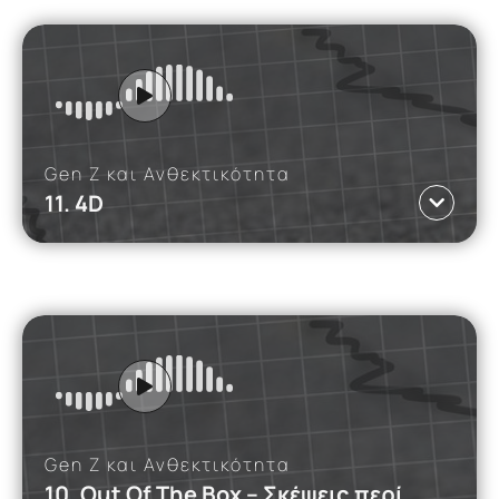
Αυτό το podcast διερευνά τον τρόπο με τον οποίο
η Gen Z αλληλεπιδρά με την τεχνητή νοημοσύνη,
εστιάζοντας στον αντίκτυπό της στην εργασία,
την εκπαίδευση, την κοινωνική ζωή και την
κριτική σκέψη.
Read more
Gen Z και Ανθεκτικότητα
11. 4D
iMEdD Podcasts
Γλώσσα ΕΛ
Αυτό το podcast εξετάζει πώς η ανθεκτικότητα
της Gen Ζ έχει διαμορφωθεί από τις συνεχείς
κακές ειδήσεις και κρίσεις, από την ελληνική
οικονομική κρίση μέχρι τις παγκόσμιες
συγκρούσεις και την πανδημία.
Read more
Gen Z και Ανθεκτικότητα
10. Out Of The Box – Σκέψεις περί