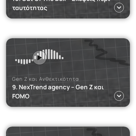
ταυτότητας
iMEdD Podcasts
Γλώσσα ΕΛ
Αυτό το podcast εξερευνά πώς η εικόνα και η
αυτοεκτίμηση της Gen Ζ επηρεάζονται από την
οικογένεια, τους φίλους και τα social media.
Read more
Gen Z και Ανθεκτικότητα
9. NexTrend agency – Gen Z και
FOMO
iMEdD Podcasts
Γλώσσα ΕΛ
Πώς επηρεάζει το FOMO την ψυχική υγεία και την
παραγωγικότητα της Gen Ζ;
Read more