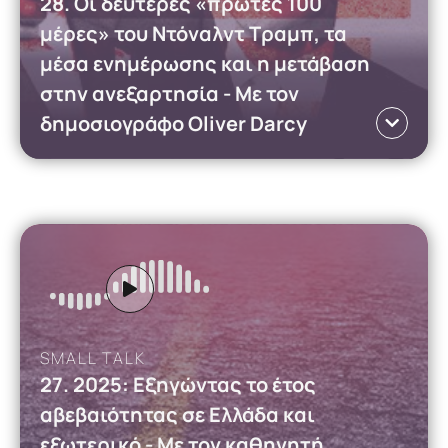
28. Οι δεύτερες «πρώτες 100
μέρες» του Ντόναλντ Τραμπ, τα
μέσα ενημέρωσης και η μετάβαση
στην ανεξαρτησία - Mε τον
δημοσιογράφο Oliver Darcy
Gen Z και Ανθεκτικότητα
iMEdD Podcasts
Γλώσσα EN
Ο Oliver Darcy συζητά για τις δεύτερες «100
πρώτες ημέρες» του Ντόναλντ Τραμπ, τη
θυελλώδη σχέση του προέδρου με τα ΜΜΕ και
τον τρόπο με τον οποίο η δημοσιογραφία
διαμορφώνεται μέσα στην λεγόμενη οικονομία
των δημιουργών.
Read more
SMALL TALK
Πύλος: Ένας χρόνος μετά
27. 2025: Εξηγώντας το έτος
αβεβαιότητας σε Ελλάδα και
εξωτερικό - Με τον καθηγητή