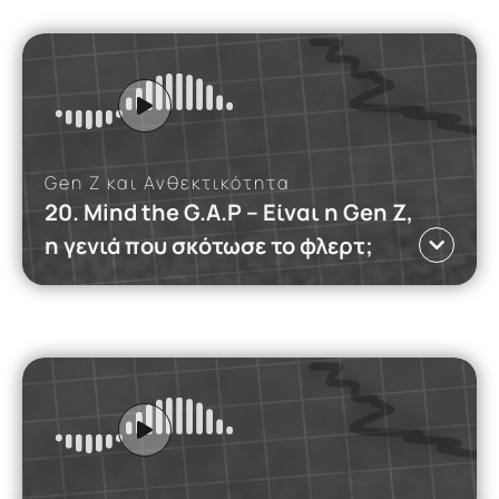
Ο δημοσιογράφος του BBC Mark Lowen
απελάθηκε από την Τουρκία λιγότερο από 100
ώρες αφότου έφτασε για να καλύψει τη σύλληψη
Gen Z, Media και κλιματική
του δημάρχου Ιμάμογλου.
Read more
αλλαγή
Gen Z και Ανθεκτικότητα
20. Mind the G.A.P – Eίναι η Gen Z,
η γενιά που σκότωσε το φλερτ;
iMEdD Podcasts
Γλώσσα ΕΛ
ΤΡΑΥΜΑ
Αυτό το podcast διερευνά τον τρόπο με τον οποίο
η Gen Z πλοηγείται στις σχέσεις σε έναν ταχέως
εξελισσόμενο, τεχνολογικά καθοδηγούμενο
κόσμο.
Read more