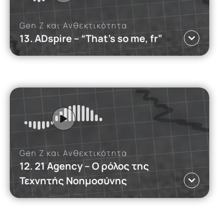
παρουσιάζονται διαδικτυακά.
Read more
ΤΟ ΒΑΛΚΑΝΙΚΟ ΤΡΙΓΩΝΟ ΤΗΣ
ΚΑΝΝΑΒΗΣ
Gen Z και Ανθεκτικότητα
13. ADspire – “That’s so me, fr”
iMEdD Podcasts
Γλώσσα ΕΛ
Αυτό το podcast εξετάζει τη σχέση των memes με
την ανθεκτικότητα.
Read more
Gen Z και Ανθεκτικότητα
12. 21 Agency – O ρόλος της
Τεχνητής Νοημοσύνης
iMEdD Podcasts
Γλώσσα ΕΛ