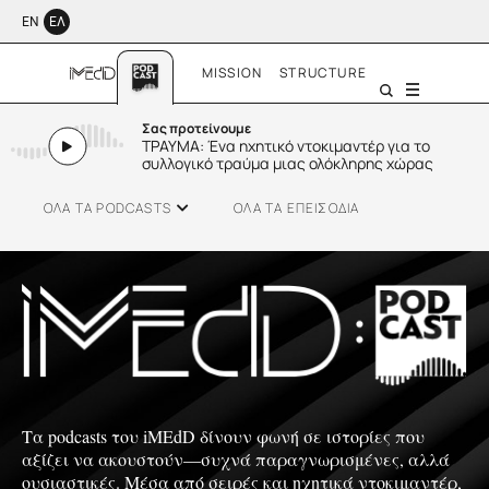
ΕΝ
ΕΛ
MISSION
STRUCTURE
Menu
Σας προτείνουμε
ΤΡΑΥΜΑ: Ένα ηχητικό ντοκιμαντέρ για το
συλλογικό τραύμα μιας ολόκληρης χώρας
ΟΛΑ ΤΑ PODCASTS
ΟΛΑ ΤΑ ΕΠΕΙΣΟΔΙΑ
Τα podcasts του iMEdD δίνουν φωνή σε ιστορίες που
αξίζει να ακουστούν—συχνά παραγνωρισμένες, αλλά
SMALL TALK
ουσιαστικές. Μέσα από σειρές και ηχητικά ντοκιμαντέρ,